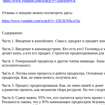
https://www.youtube.com/watch?v=5fsBwnryr-k
Отзывы о лекциях можно посмотреть здесь:
https://www.youtube.com/watch?v=1DUKWhcxj3w
Содержание:
Часть 1. Введение в кинобизнес. Смысл, продукт и предмет кино
Часть 2. Введение в киноиндустрию. Кто есть кто? Голливуд 
делает кино, а кто его продает. Стратегии продюсирования дл
Часть 3. Генеральный продюсер и другие члены команды. Зоны
исполнительного.
Часть 4. Логика кино процесса и работа продюсера. Основные 
продюсера. Как, не имея ничего, получить все.
Часть 5. Процесс продюсирования. Как, не имея связей и денег 
а развитие проекта, как механизм сбора ресурсов. На что сле
Часть 6. Самое важно. 95% тех, кто пытается запустить проект
Реальность такова, что у 95% начинающих продюсеров безумны