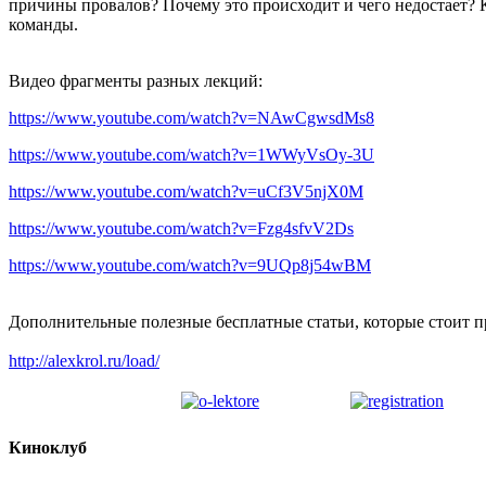
причины провалов? Почему это происходит и чего недостает?
команды.
Видео фрагменты разных лекций:
https://www.youtube.com/watch?v=NAwCgwsdMs8
https://www.youtube.com/watch?v=1WWyVsOy-3U
https://www.youtube.com/watch?v=uCf3V5njX0M
https://www.youtube.com/watch?v=Fzg4sfvV2Ds
https://www.youtube.com/watch?v=9UQp8j54wBM
Дополнительные полезные бесплатные статьи, которые стоит п
http://alexkrol.ru/load/
Киноклуб