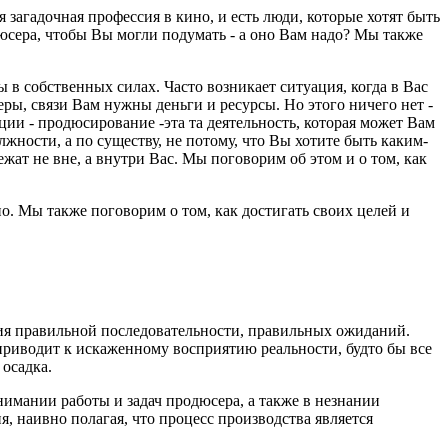
 загадочная профессия в кино, и есть люди, которые хотят быть
дюсера, чтобы Вы могли подумать - а оно Вам надо? Мы также
ны в собственных силах. Часто возникает ситуация, когда в Вас
еры, связи Вам нужны деньги и ресурсы. Но этого ничего нет -
уации - продюсирование -эта та деятельность, которая может Вам
лжности, а по существу, не потому, что Вы хотите быть каким-
жат не вне, а внутри Вас. Мы поговорим об этом и о том, как
но. Мы также поговорим о том, как достигать своих целей и
я правильной последовательности, правильных ожиданий.
риводит к искаженному восприятию реальности, будто бы все
 осадка.
имании работы и задач продюсера, а также в незнании
 наивно полагая, что процесс производства является