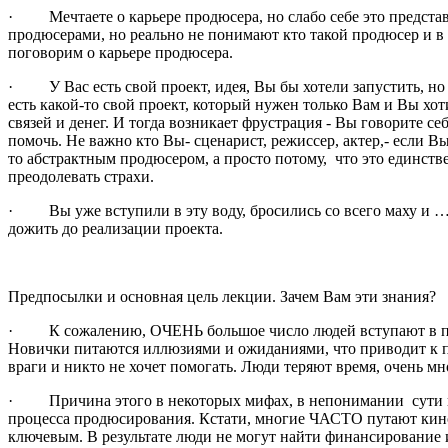
·
Мечтаете о карьере продюсера, но слабо себе это предста
продюсерами, но реально не понимают кто такой продюсер и в 
поговорим о карьере продюсера.
·
У Вас есть свой проект, идея, Вы бы хотели запустить, но
есть какой-то свой проект, который нужен только Вам и Вы хот
связей и денег. И тогда возникает фрустрация - Вы говорите себ
помочь. Не важно кто Вы- сценарист, режиссер, актер,- если Вы
то абстрактным продюсером, а просто потому, что это единстве
преодолевать страхи.
·
Вы уже вступили в эту воду, бросились со всего маху и 
дожить до реализации проекта.
Предпосылки и основная цель лекции. Зачем Вам эти знания?
·
К сожалению, ОЧЕНЬ большое число людей вступают в п
Новички питаются иллюзиями и ожиданиями, что приводит к пе
враги и никто не хочет помогать. Люди теряют время, очень мн
·
Причина этого в некоторых мифах, в непонимании сути к
процесса продюсирования. Кстати, многие ЧАСТО путают кино 
ключевым. В результате люди не могут найти финансирование и