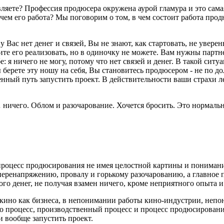
вляете? Профессия продюсера окружена аурой гламура и это самая
чем его работа? Мы поговорим о том, в чем состоит работа про
 у Вас нет денег и связей, Вы не знают, как стартовать, не увере
ите его реализовать, но в одиночку не можете. Вам нужны партн
е: я ничего не могу, потому что нет связей и денег. В такой сит
 берете эту ношу на себя, Вы становитесь продюсером - не по до
нный путь запустить проект. В действительности ваши страхи ле
… ничего. Облом и разочарование. Хочется бросить. Это нормаль
роцесс продюсирования не имея целостной картины и понимани
ренапряжению, провалу и горькому разочарованию, а главное п
ого денег, не получая взамен ничего, кроме неприятного опыта и
ино как бизнеса, в непонимании работы кино-индустрии, непон
процесс, производственный процесс и процесс продюсирования,
 вообще запустить проект.