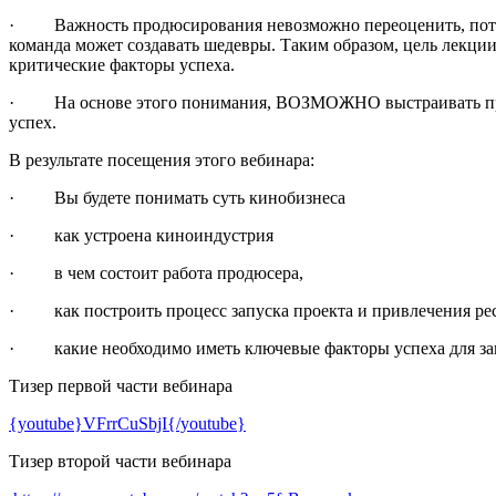
·
Важность продюсирования невозможно переоценить, потом
команда может создавать шедевры. Таким образом, цель лекции 
критические факторы успеха.
·
На основе этого понимания, ВОЗМОЖНО выстраивать прави
успех.
В результате посещения этого вебинара:
·
Вы будете понимать суть кинобизнеса
·
как устроена киноиндустрия
·
в чем состоит работа продюсера,
·
как построить процесс запуска проекта и привлечения ресу
·
какие необходимо иметь ключевые факторы успеха для за
Тизер первой части вебинара
{youtube}VFrrCuSbjI{/youtube}
Тизер второй части вебинара