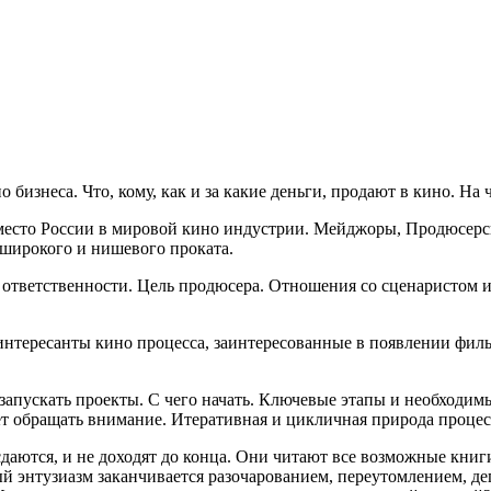
 бизнеса. Что, кому, как и за какие деньги, продают в кино. На
и место России в мировой кино индустрии. Мейджоры, Продюсер
я широкого и нишевого проката.
 ответственности. Цель продюсера. Отношения со сценаристом 
интересанты кино процесса, заинтересованные в появлении филь
запускать проекты. С чего начать. Ключевые этапы и необходимые
дует обращать внимание. Итеративная и цикличная природа проце
 сдаются, и не доходят до конца. Они читают все возможные кни
й энтузиазм заканчивается разочарованием, переутомлением, де