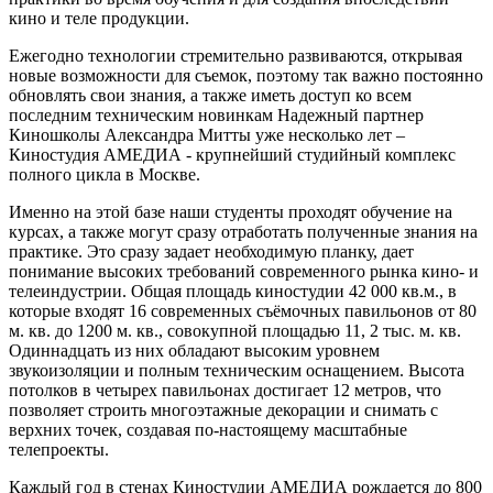
кино и теле продукции.
Ежегодно технологии стремительно развиваются, открывая
новые возможности для съемок, поэтому так важно постоянно
обновлять свои знания, а также иметь доступ ко всем
последним техническим новинкам Надежный партнер
Киношколы Александра Митты уже несколько лет –
Киностудия АМЕДИА - крупнейший студийный комплекс
полного цикла в Москве.
Именно на этой базе наши студенты проходят обучение на
курсах, а также могут сразу отработать полученные знания на
практике. Это сразу задает необходимую планку, дает
понимание высоких требований современного рынка кино- и
телеиндустрии. Общая площадь киностудии 42 000 кв.м., в
которые входят 16 современных съёмочных павильонов от 80
м. кв. до 1200 м. кв., совокупной площадью 11, 2 тыс. м. кв.
Одиннадцать из них обладают высоким уровнем
звукоизоляции и полным техническим оснащением. Высота
потолков в четырех павильонах достигает 12 метров, что
позволяет строить многоэтажные декорации и снимать с
верхних точек, создавая по-настоящему масштабные
телепроекты.
Каждый год в стенах Киностудии АМЕДИА рождается до 800