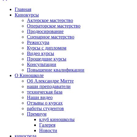
Главная
Кинокурсы
Актерское мастерство
Операторское мастерство
Продюсирование
Сценарное мастерство
Режиссура
Курсы с дипломом
Видео курсы
Прошедшие курсы
Консультации
Повышение квалификации
О Киношколе
Об Александре Митте
наши преподаватели
техническая база
Наши видео
Отзывы о курсах
работы студентов
Премиум
клуб киношколы
Галерея
Новости
киносреда