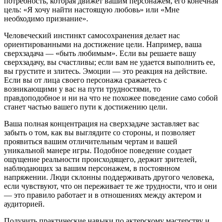
потребность, которая движет вашим персонажем, его конечная
цель: «Я хочу найти настоящую любовь» или «Мне
необходимо признание».
Человеческий инстинкт самосохранения делает нас
ориентированными на достижение цели. Например, ваша
сверхзадача — «быть любимым». Если вы решаете вашу
сверхзадачу, вы счастливы; если вам не удается выполнить ее,
вы грустите и злитесь. Эмоции — это реакция на действие.
Если вы от лица своего персонажа сражаетесь с
возникающими у вас на пути трудностями, то
правдоподобное и ни на что не похожее поведение само собой
станет частью вашего пути к достижению цели.
Ваша полная концентрация на сверхзадаче заставляет вас
забыть о том, как вы выглядите со стороны, и позволяет
проявиться вашим отличительным чертам и вашей
уникальной манере игры. Подобное поведение создает
ощущение реальности происходящего, держит зрителей,
наблюдающих за вашим персонажем, в постоянном
напряжении. Люди склонны поддерживать другого человека,
если чувствуют, что он переживает те же трудности, что и они
— это правило работает и в отношениях между актером и
аудиторией.
Получить практические навыки по актерскому мастерству и