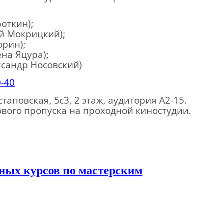
роткин);
й Мокрицкий);
орин);
на Яцура);
ксандр Носовский)
0-40
аповская, 5с3, 2 этаж, аудитория А2-15.
ового пропуска на проходной киностудии.
ных курсов по мастерским