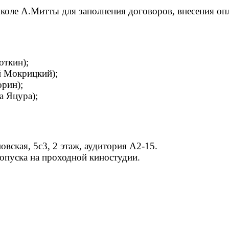
коле А.Митты для заполнения договоров, внесения оп
роткин);
ей Мокрицкий);
орин);
а Яцура);
ская, 5с3, 2 этаж, аудитория А2-15.
ропуска на проходной киностудии.