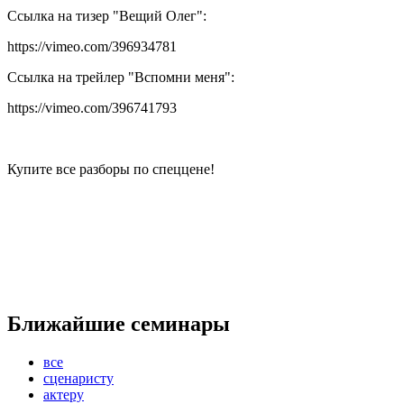
Ссылка на тизер "Вещий Олег":
https://vimeo.com/396934781
Ссылка на трейлер "Вспомни меня":
https://vimeo.com/396741793
Купите все разборы по спеццене!
Ближайшие семинары
все
сценаристу
актеру