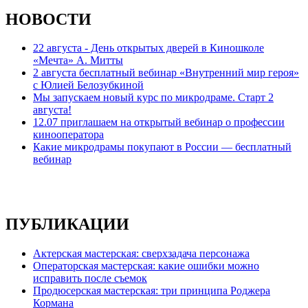
НОВОСТИ
22 августа - День открытых дверей в Киношколе
«Мечта» А. Митты
2 августа бесплатный вебинар «Внутренний мир героя»
с Юлией Белозубкиной
Мы запускаем новый курс по микродраме. Старт 2
августа!
12.07 приглашаем на открытый вебинар о профессии
кинооператора
Какие микродрамы покупают в России — бесплатный
вебинар
ПУБЛИКАЦИИ
Актерская мастерская: сверхзадача персонажа
Операторская мастерская: какие ошибки можно
исправить после съемок
Продюсерская мастерская: три принципа Роджера
Кормана