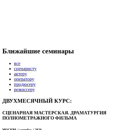
Ближайшие семинары
все
сценаристу
актеру
оператору
продюсеру
режиссеру
ДВУХМЕСЯЧНЫЙ КУРС:
СЦЕНАРНАЯ МАСТЕРСКАЯ. ДРАМАТУРГИЯ
ПОЛНОМЕТРАЖНОГО ФИЛЬМА
МОСКВА / сентябрь / 2026