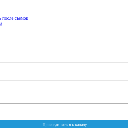
ь после съемок
на