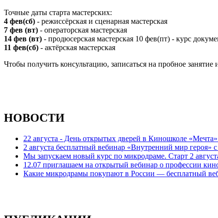
Точные даты старта мастерских:
4 фев(сб)
- режиссёрская и сценарная мастерская
7 фев (вт)
- операторская мастерская
14 фев (вт)
- продюсерская мастерская 10 фев(пт) - курс доку
11 фев(сб)
- актёрская мастерская
Чтобы получить консультацию, записаться на пробное занятие 
НОВОСТИ
22 августа - День открытых дверей в Киношколе «Мечта
2 августа бесплатный вебинар «Внутренний мир героя» 
Мы запускаем новый курс по микродраме. Старт 2 август
12.07 приглашаем на открытый вебинар о профессии кин
Какие микродрамы покупают в России — бесплатный ве