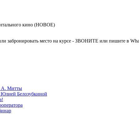
ментального кино (НОВОЕ)
или забронировать место на курсе - ЗВОНИТЕ или пишите в What
» А. Митты
с Юлией Белозубкиной
а!
ооператора
бинар