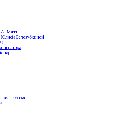
» А. Митты
с Юлией Белозубкиной
а!
ооператора
бинар
ь после съемок
на