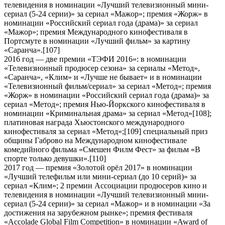
телевидения в номинации «Лучший телевизионный мини-
сериал (5-24 серии)» за сериал «Мажор»; премия «Жорж» в
номинации «Российский сериал года (драма)» за сериал
«Мажор»; премия Международного кинофестиваля в
Портсмуте в номинации «Лучший фильм» за картину
«Саранча».[107]
2016 год — две премии «ТЭФИ 2016»: в номинации
«Телевизионный продюсер сезона» за сериалы «Метод»,
«Саранча», «Клим» и «Лучше не бывает» и в номинации
«Телевизионный фильм/сериал» за сериал «Метод»; премия
«Жорж» в номинации «Российский сериал года (драма)» за
сериал «Метод»; премия Нью-Йоркского кинофестиваля в
номинации «Криминальная драма» за сериал «Метод»[108];
платиновая награда Хьюстонского международного
кинофестиваля за сериал «Метод»;[109] специальный приз
общины Габрово на Международном кинофестивале
комедийного фильма «Смешен Филм Фест» за фильм «В
спорте только девушки».[110]
2017 год — премия «Золотой орёл 2017» в номинации
«Лучший телефильм или мини-сериал (до 10 серий)» за
сериал «Клим»; 2 премии Ассоциации продюсеров кино и
телевидения в номинации «Лучший телевизионный мини-
сериал (5-24 серии)» за сериал «Мажор» и в номинации «За
достижения на зарубежном рынке»; премия фестиваля
«Accolade Global Film Competition» в номинации «Award of