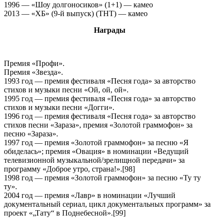
1996 — «Шоу долгоносиков» (1+1) — камео
2013 — «ХБ» (9-й выпуск) (ТНТ) — камео
Награды
Премия «Профи».
Премия «Звезда».
1993 год — премия фестиваля «Песня года» за авторство
стихов и музыки песни «Ой, ой, ой».
1995 год — премия фестиваля «Песня года» за авторство
стихов и музыки песни «Догги».
1996 год — премия фестиваля «Песня года» за авторство
стихов песни «Зараза», премия «Золотой граммофон» за
песню «Зараза».
1997 год — премия «Золотой граммофон» за песню «Я
обиделась»; премия «Овация» в номинации «Ведущий
телевизионной музыкальной/зрелищной передачи» за
программу «Доброе утро, страна!».[98]
1998 год — премия «Золотой граммофон» за песню «Ту ту
ту».
2004 год — премия «Лавр» в номинации «Лучший
документальный сериал, цикл документальных программ» за
проект «„Тату“ в Поднебесной».[99]