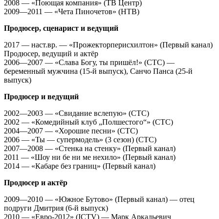
2008 — «Поющая компания» (ТВ Центр)
2009—2011 — «Чета Пиночетов» (НТВ)
Продюсер, сценарист и ведущий
2017 — наст.вр. — «Прожекторперисхилтон» (Первый канал)
Продюсер, ведущий и актёр
2006—2007 — «Слава Богу, ты пришёл!» (СТС) —
беременный мужчина (15-й выпуск), Санчо Панса (25-й
выпуск)
Продюсер и ведущий
2002—2003 — «Свидание вслепую» (СТС)
2002 — «Комедийный клуб „Полшестого“» (СТС)
2004—2007 — «Хорошие песни» (СТС)
2006 — «Ты — супермодель» (3 сезон) (СТС)
2007—2008 — «Стенка на стенку» (Первый канал)
2011 — «Шоу ни бе ни ме нехило» (Первый канал)
2014 — «Кабаре без границ» (Первый канал)
Продюсер и актёр
2009—2010 — «Южное Бутово» (Первый канал) — отец
подруги Дмитрия (6-й выпуск)
2010 — «Евро-2012» (ICTV) — Марк Аркадьевич