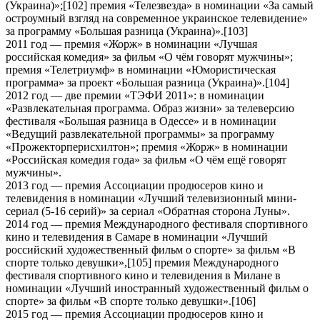
(Украина)»;[102] премия «Телезвезда» в номинации «За самый
остроумный взгляд на современное украинское телевидение»
за программу «Большая разница (Украина)».[103]
2011 год — премия «Жорж» в номинации «Лучшая
российская комедия» за фильм «О чём говорят мужчины»;
премия «Телетриумф» в номинации «Юмористическая
программа» за проект «Большая разница (Украина)».[104]
2012 год — две премии «ТЭФИ 2011»: в номинации
«Развлекательная программа. Образ жизни» за телеверсию
фестиваля «Большая разница в Одессе» и в номинации
«Ведущий развлекательной программы» за программу
«Прожекторперисхилтон»; премия «Жорж» в номинации
«Российская комедия года» за фильм «О чём ещё говорят
мужчины».
2013 год — премия Ассоциации продюсеров кино и
телевидения в номинации «Лучший телевизионный мини-
сериал (5-16 серий)» за сериал «Обратная сторона Луны».
2014 год — премия Международного фестиваля спортивного
кино и телевидения в Самаре в номинации «Лучший
российский художественный фильм о спорте» за фильм «В
спорте только девушки»,[105] премия Международного
фестиваля спортивного кино и телевидения в Милане в
номинации «Лучший иностранный художественный фильм о
спорте» за фильм «В спорте только девушки».[106]
2015 год — премия Ассоциации продюсеров кино и