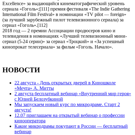
Excellence» за выдающийся кинематографический уровень
сериала «Гоголь»;[111] премия фестиваля «The Indie Gathering
International Film Festival» в номинации «TV pilot — foreign»
(за лучший зарубежный пилот телевизионного сериала) за
сериал «Гоголь».[112]
2018 год — 2 премии Ассоциации продюсеров кино и
телевидения в номинациях «Лучший телевизионный мини-
сериал (5-24 серии)» за сериал «Троцкий» и «За успешный
кинопрокат телесериала» за фильм «Гоголь. Начало».
НОВОСТИ
22 августа - День открытых дверей в Киношколе
«Мечта» А. Митты
2 августа бесплатный вебинар «Внутренний мир героя»
с Юлией Белозубкиной
Мы запускаем новый курс по микродраме. Старт 2
августа!
12.07 приглашаем на открытый вебинар о профессии
кинооператора
Какие микродрамы покупают в России — бесплатный
вебинар