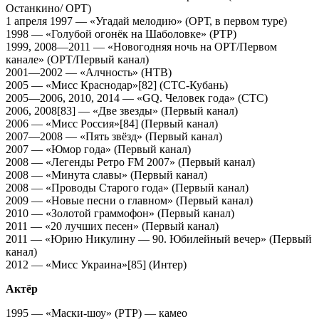
Останкино/ ОРТ)
1 апреля 1997 — «Угадай мелодию» (ОРТ, в первом туре)
1998 — «Голубой огонёк на Шаболовке» (РТР)
1999, 2008—2011 — «Новогодняя ночь на ОРТ/Первом
канале» (ОРТ/Первый канал)
2001—2002 — «Алчность» (НТВ)
2005 — «Мисс Краснодар»[82] (СТС-Кубань)
2005—2006, 2010, 2014 — «GQ. Человек года» (СТС)
2006, 2008[83] — «Две звезды» (Первый канал)
2006 — «Мисс Россия»[84] (Первый канал)
2007—2008 — «Пять звёзд» (Первый канал)
2007 — «Юмор года» (Первый канал)
2008 — «Легенды Ретро FM 2007» (Первый канал)
2008 — «Минута славы» (Первый канал)
2008 — «Проводы Старого года» (Первый канал)
2009 — «Новые песни о главном» (Первый канал)
2010 — «Золотой граммофон» (Первый канал)
2011 — «20 лучших песен» (Первый канал)
2011 — «Юрию Никулину — 90. Юбилейный вечер» (Первый
канал)
2012 — «Мисс Украина»[85] (Интер)
Актёр
1995 — «Маски-шоу» (РТР) — камео