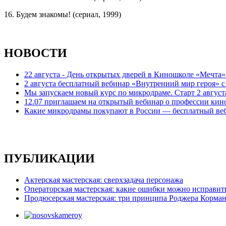
16. Будем знакомы! (сериал, 1999)
НОВОСТИ
22 августа - День открытых дверей в Киношколе «Мечта
2 августа бесплатный вебинар «Внутренний мир героя» 
Мы запускаем новый курс по микродраме. Старт 2 август
12.07 приглашаем на открытый вебинар о профессии кин
Какие микродрамы покупают в России — бесплатный ве
ПУБЛИКАЦИИ
Актерская мастерская: сверхзадача персонажа
Операторская мастерская: какие ошибки можно исправит
Продюсерская мастерская: три принципа Роджера Корма