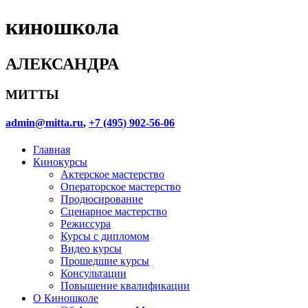
киношкола
Частное пионерское 3 (2016)
1
Затмение (2015)
2
АЛЕКСАНДРА
Частное пионерское 2 (2015)
3
МИТТЫ
Наследие (сериал, 2014)
4
admin@mitta.ru
,
+7 (495) 902-56-06
Главная
Подарок с характером (2014)
5
Кинокурсы
1
Актерское мастерство
Холивар (2013)
Операторское мастерство
6
... короткометражка
Продюсирование
Сценарное мастерство
Пасечник (сериал, 2012)
Режиссура
7
Курсы с дипломом
Видео курсы
Дикий 2 (сериал, 2011)
8
Прошедшие курсы
Консультации
Повышение квалификации
«Кедр» пронзает небо (сериал, 2011)
9
О Киношколе