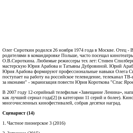
Олег Сироткин родился 26 ноября 1974 года в Москве. Отец - 
родителями в командировке Польше, часто посещал кинотеатр
О.В.Сироткина. Любимые режиссеры тех лет: Стивен Спилберг,
мастерскую Юрия Арабова и Татьяны Дубровиной. Юрий Арабов
Юрия Арабова формируют профессиональные навыки Олега Сиро
поступает на работу на российское телевидение, телеканал ТВ
за иконами" - экранизация повести Юрия Короткова "Спас Яро
В 2007 году 12-серийный телефильм «Завещание Ленина», нап
как лучший сериал года[2] (в категории 11 серий и более). 
многочисленных кинофестивалей, собрав десятки наград.
Сценарист (14)
1. Частное пионерское 3 (2016)