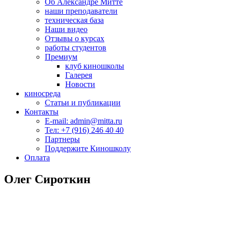
Об Александре Митте
Я счастливая (ТВ, 2010)
наши преподаватели
10
техническая база
Наши видео
Дом малютки (мини-сериал, 2010)
11
Отзывы о курсах
работы студентов
Премиум
Дикий (сериал, 2009)
12
клуб киношколы
Галерея
Свои дети (ТВ, 2007)
Новости
13
киносреда
Статьи и публикации
Завещание Ленина (сериал, 2007)
14
Контакты
E-mail: admin@mitta.ru
Тел: +7 (916) 246 40 40
Охотники за иконами (сериал, 2005)
15
Партнеры
Поддержите Киношколу
Будем знакомы! (сериал, 1999)
Оплата
16
Олег Сироткин