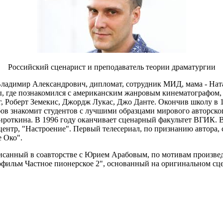
Российский сценарист и преподаватель теории драматургии
Владимир Александрович, дипломат, сотрудник МИД, мама - Ната
ы, где познакомился с американским жанровым кинематографом,
 Роберт Земекис, Джордж Лукас, Джо Данте. Окончив школу в 1
 знакомит студентов с лучшими образцами мирового авторског
ткина. В 1996 году оканчивает сценарный факультет ВГИК. В 
-центр, "Настроение". Первый телесериал, по признанию автора,
е Око".
исанный в соавторстве с Юрием Арабовым, по мотивам произве
Кинофильм Частное пионерское 2", основанный на оригинальном 