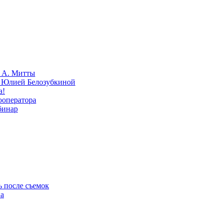
» А. Митты
с Юлией Белозубкиной
а!
ооператора
бинар
ь после съемок
на